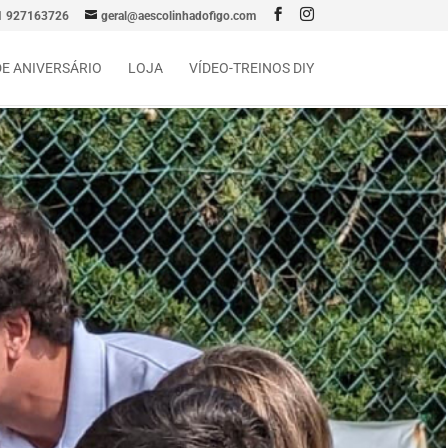
1 927163726
geral@aescolinhadofigo.com
DE ANIVERSÁRIO
LOJA
VÍDEO-TREINOS DIY