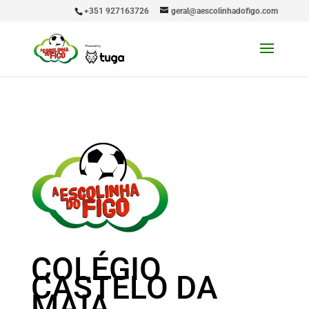
+351 927163726
geral@aescolinhadofigo.com
COLÉGIO
CASTELO DA
MAIA