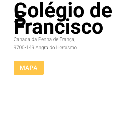
Colégio de
S.
Francisco
Canada da Penha de França,
9700-149 Angra do Heroísmo
MAPA