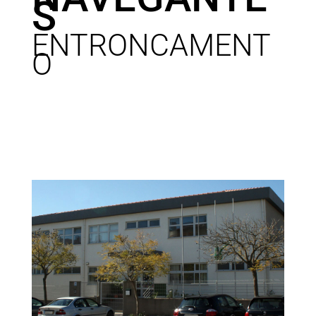
S
ENTRONCAMENT
O