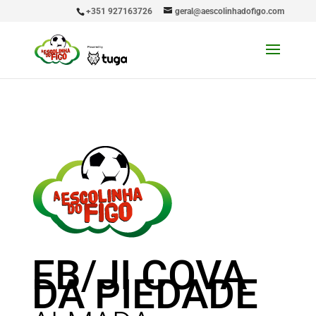
+351 927163726
geral@aescolinhadofigo.com
EB/JI COVA
DA PIEDADE