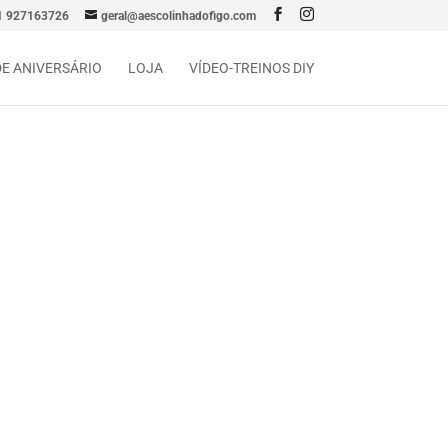
1 927163726
geral@aescolinhadofigo.com
DE ANIVERSÁRIO
LOJA
VÍDEO-TREINOS DIY