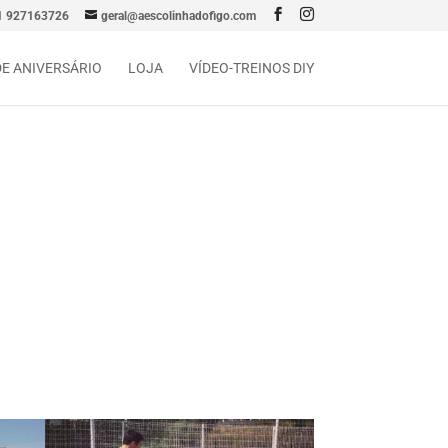
1 927163726
geral@aescolinhadofigo.com
DE ANIVERSÁRIO
LOJA
VÍDEO-TREINOS DIY