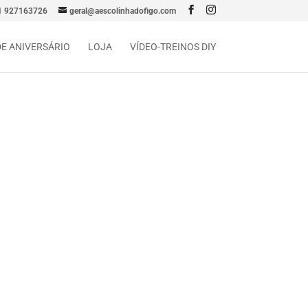
1 927163726
geral@aescolinhadofigo.com
DE ANIVERSÁRIO
LOJA
VÍDEO-TREINOS DIY