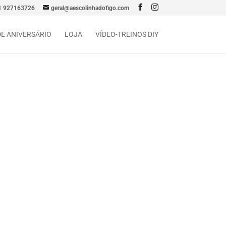
1 927163726
geral@aescolinhadofigo.com
DE ANIVERSÁRIO
LOJA
VÍDEO-TREINOS DIY