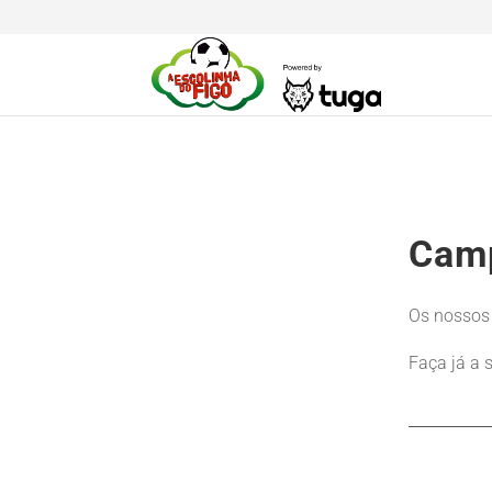
Camp
Os nossos 
Faça já a 