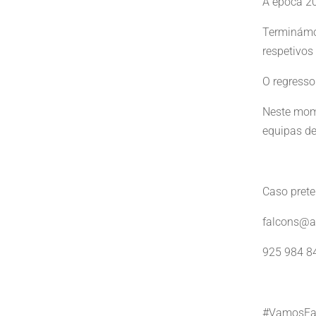
A época 2
Terminámos
respetivos
O regresso
Neste mom
equipas d
Caso prete
falcons@af
925 984 8
#VamosFa