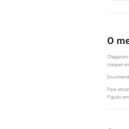
O me
Chegaram o
craques e
Encomenda 
Para enco
Figuito em