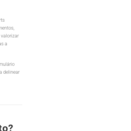
rts
mentos,
valorizar
as a
mulário
a delinear
to?