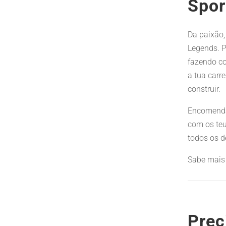
Spor
Da paixão,
Legends. 
fazendo co
a tua carr
construir.
Encomendar
com os teu
todos os d
Sabe mai
Prec