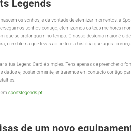
ts Legends
 nascem os sonhos, e da vontade de eternizar momentos, a Spo
Perseguimos sonhos contigo, eternizamos os teus melhores mo
m que se prolonguem no tempo. O nosso desígnio maior é o de 
eira, o emblema que levas ao peito e a história que agora começ
 a tua Legend Card é simples. Tens apenas de preencher o for
s dados e, posteriormente, entraremos em contacto contigo par
etalhes.
s em
sportslegends.pt
isas de um novo equipamen