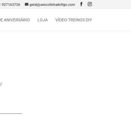
1 927163726
geral@aescolinhadofigo.com
DE ANIVERSÁRIO
LOJA
VÍDEO-TREINOS DIY
s!